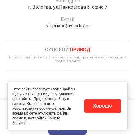
Наш адрес
г. Вологда, ул.Панкратова 5, офис 7
E-mail
sil-privod@yandex.ru
СИЛОВОЙ
ПРИВОД
Полное или частичное копирование материалов разрешено только с согласия
владельца сайта
Этот сайт использует cookie-файлы
и другие технологии для улучшения
его работы. Продолжая работу с
сайтом, Вы разрешаете
Этот сайт использует файлы cookie и метаданные. Продолжая
Хорошо
© 2022 - 2026 ИП Королев К.А.
использование cookie-файлов. Вы
просматривать его, вы соглашаетесь на использование нами
всегда можете отключить файлы
файлов cookie и метаданных в соответствии с
Политика конфиденциальности
Политикой
cookie в настройках Вашего
конфиденциальности
.
браузера.
Megagroup.ru
Продолжить