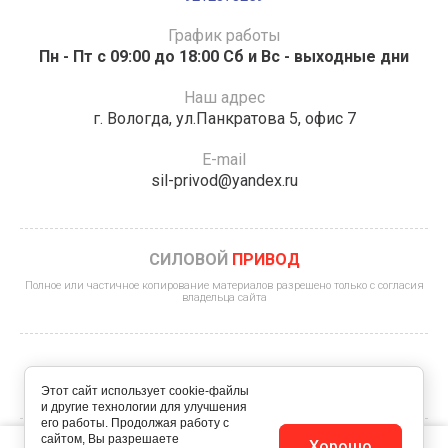
График работы
Пн - Пт с 09:00 до 18:00 Сб и Вс - выходные дни
Наш адрес
г. Вологда, ул.Панкратова 5, офис 7
E-mail
sil-privod@yandex.ru
СИЛОВОЙ
ПРИВОД
Полное или частичное копирование материалов разрешено только с согласия
владельца сайта
Этот сайт использует cookie-файлы
и другие технологии для улучшения
его работы. Продолжая работу с
сайтом, Вы разрешаете
Этот сайт использует файлы cookie и метаданные. Продолжая
Хорошо