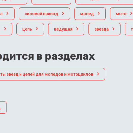
кл
силовой привод
мопед
мото
я
цепь
ведущая
звезда
дится в разделах
ты звезд и цепей для мопедов и мотоциклов
д