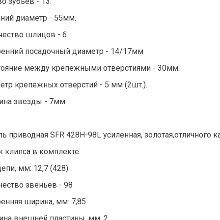
о зубьев - 13.
ний диаметр - 55мм.
чество шлицов - 6
ренний посадочный диаметр - 14/17мм
тояние между крепежными отверстиями - 30мм.
тр крепежных отверстий - 5 мм (2шт.).
ина звезды - 7мм.
пь приводная SFR 428Н-98L усиленная, золотая,отличного к
 клипса в комплекте.
епи, мм: 12,7 (428)
чество звеньев - 98
енняя ширина, мм: 7,85
ина внешней пластины, мм: 2