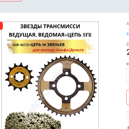
А
S
2
о