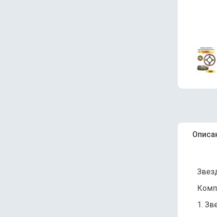
Описа
Звез
Комп
1. Зв