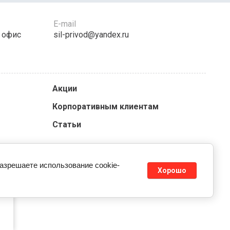
E-mail
, офис
sil-privod@yandex.ru
Акции
Корпоративным клиентам
Статьи
разрешаете использование cookie-
Хорошо
kie
Megagroup.ru