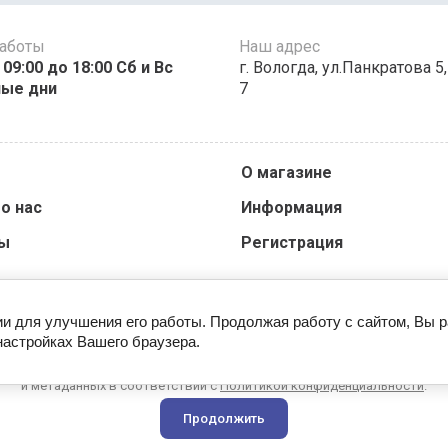
работы
Наш адрес
 09:00 до 18:00 Сб и Вс
г. Вологда, ул.Панкратова 5
ные дни
7
О магазине
о нас
Информация
ы
Регистрация
ии для улучшения его работы. Продолжая работу с сайтом, Вы 
настройках Вашего браузера.
Этот сайт использует файлы cookie и метаданные. Продолжая
осматривать его, вы соглашаетесь на использование нами файлов coo
и метаданных в соответствии с
Политикой конфиденциальности
.
Продолжить