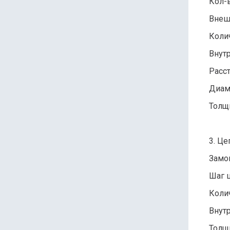
Кол-в
Внеш
Коли
Внут
Расс
Диаме
Толщ
3. Це
Замок
Шаг ц
Коли
Внутр
Толщ