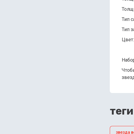
Толщ
Тип с
Тип з
Цвет:
Набор
Чтоб
звезд
теги
звезда 