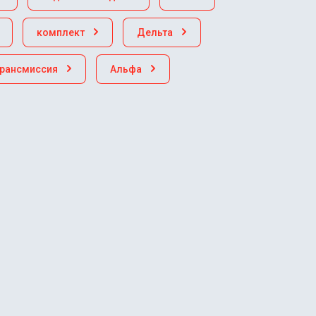
комплект
Дельта
трансмиссия
Альфа