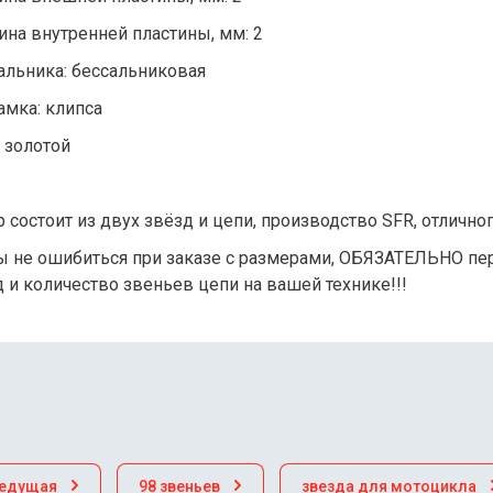
ина внутренней пластины, мм: 2
альника: бессальниковая
амка: клипса
 золотой
 состоит из двух звёзд и цепи, производство SFR, отлично
ы не ошибиться при заказе с размерами, ОБЯЗАТЕЛЬНО пе
 и количество звеньев цепи на вашей технике!!!
ведущая
98 звеньев
звезда для мотоцикла