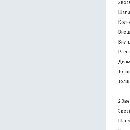
Звезд
Шаг з
Кол-в
Внеш
Внут
Расс
Диаме
Толщ
Толщ
2.Зв
Звезд
Шаг з