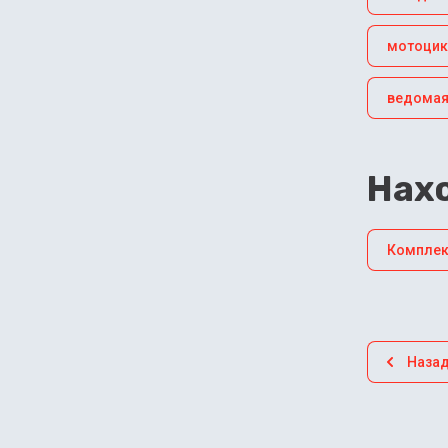
мотоци
ведома
Нахо
Комплек
Наза