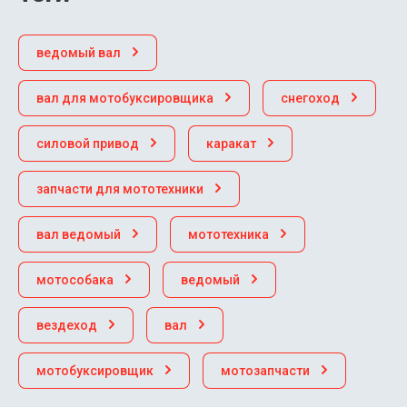
ведомый вал
вал для мотобуксировщика
снегоход
силовой привод
каракат
запчасти для мототехники
вал ведомый
мототехника
мотособака
ведомый
вездеход
вал
мотобуксировщик
мотозапчасти