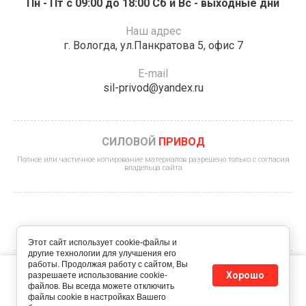
Пн - Пт с 09:00 до 18:00 Сб и Вс - выходные дни
Наш адрес
г. Вологда, ул.Панкратова 5, офис 7
E-mail
sil-privod@yandex.ru
СИЛОВОЙ
ПРИВОД
Полное или частичное копирование материалов разрешено только с согласия
владельца сайта
Этот сайт использует cookie-файлы и
другие технологии для улучшения его
работы. Продолжая работу с сайтом, Вы
Этот сайт использует файлы cookie и метаданные. Продолжая
Хорошо
© 2022 - 2026 ИП Королев К.А.
разрешаете использование cookie-
просматривать его, вы соглашаетесь на использование нами
файлов. Вы всегда можете отключить
файлов cookie и метаданных в соответствии с
Политикой
Политика конфиденциальности
файлы cookie в настройках Вашего
конфиденциальности
.