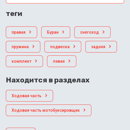
теги
правая
Буран
снегоход
пружина
подвеска
задняя
комплект
левая
Находится в разделах
Ходовая часть
Ходовая часть мотобуксировщик