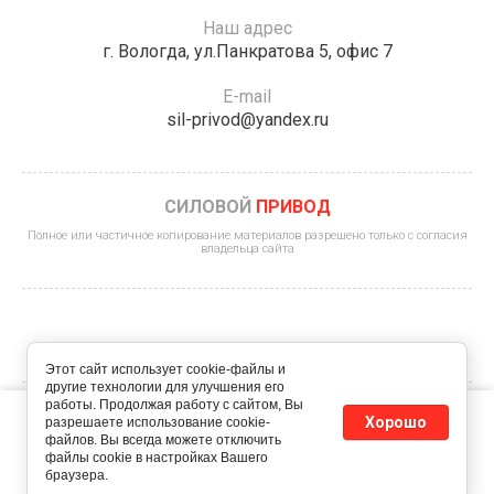
Наш адрес
г. Вологда, ул.Панкратова 5, офис 7
E-mail
sil-privod@yandex.ru
СИЛОВОЙ
ПРИВОД
Полное или частичное копирование материалов разрешено только с согласия
владельца сайта
Этот сайт использует cookie-файлы и
другие технологии для улучшения его
работы. Продолжая работу с сайтом, Вы
Этот сайт использует файлы cookie и метаданные. Продолжая
Хорошо
© 2022 - 2026 ИП Королев К.А.
разрешаете использование cookie-
просматривать его, вы соглашаетесь на использование нами
файлов. Вы всегда можете отключить
файлов cookie и метаданных в соответствии с
Политикой
Политика конфиденциальности
файлы cookie в настройках Вашего
конфиденциальности
.
браузера.
Megagroup.ru