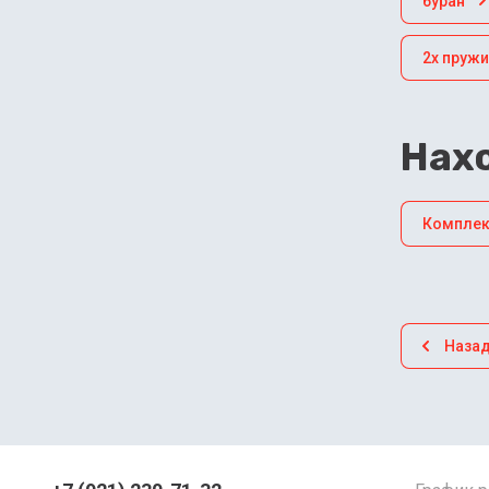
буран
2х пруж
Нахо
Комплек
Наза