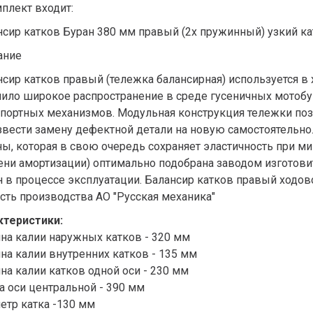
плект входит:
сир катков Буран 380 мм правый (2х пружинный) узкий кат
ание
сир катков правый (тележка балансирная) используется в 
чило широкое распространение в среде гусеничных мотоб
спортных механизмов. Модульная конструкция тележки поз
звести замену дефектной детали на новую самостоятельно
ны, которая в свою очередь сохраняет эластичность при м
пени амортизации) оптимально подобрана заводом изготов
 в процессе эксплуатации. Балансир катков правый ходово
сть производства АО "Русская механика"
ктеристики:
на калии наружных катков - 320 мм
на калии внутренних катков - 135 мм
а калии катков одной оси - 230 мм
а оси центральной - 390 мм
етр катка -130 мм