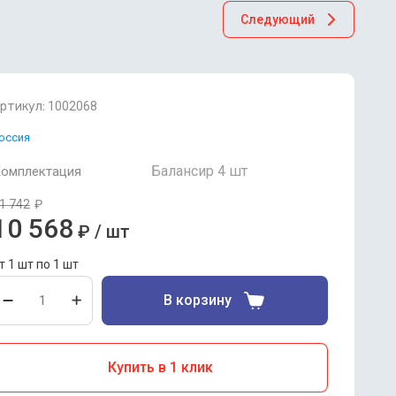
Следующий
ртикул:
1002068
оссия
Балансир 4 шт
омплектация
1 742
₽
10 568
₽
/
шт
т 1 шт по 1 шт
В корзину
Купить в 1 клик