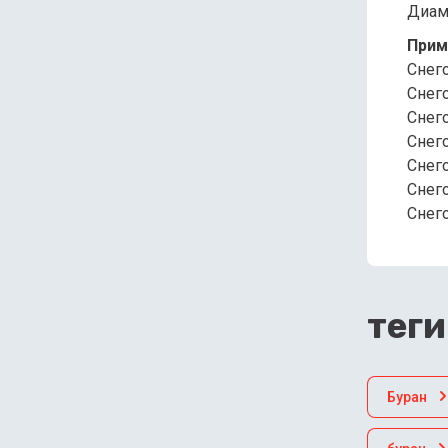
Диаме
Прим
Снег
Снег
Снег
Снег
Снег
Снег
Снег
теги
Буран