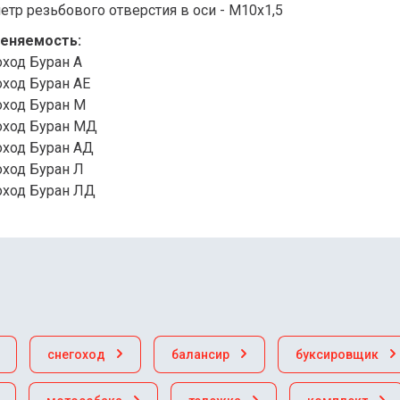
тр резьбового отверстия в оси - М10х1,5
еняемость:
оход Буран А
оход Буран АЕ
оход Буран М
оход Буран МД
оход Буран АД
оход Буран Л
оход Буран ЛД
снегоход
балансир
буксировщик