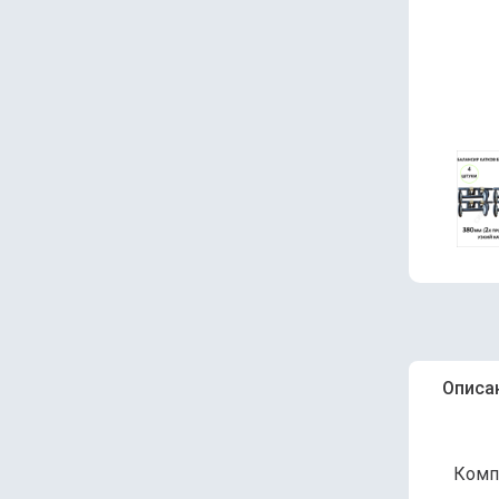
Описа
Комп