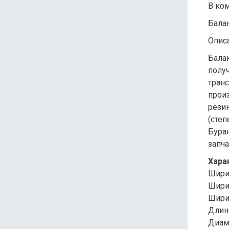
В ком
Балан
Опис
Балан
полу
тран
прои
рези
(сте
Буран
запча
Хара
Шири
Шири
Ширин
Длин
Диам