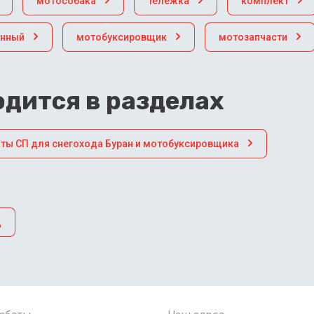
мотособака
тележка
комплект
инный
мотобуксировщик
мотозапчасти
дится в разделах
ты СП для снегохода Буран и мотобуксировщика
д