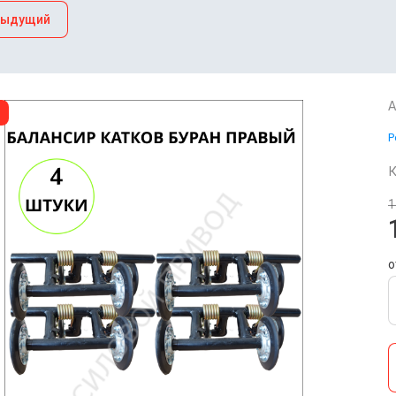
дыдущий
А
Р
К
1
о